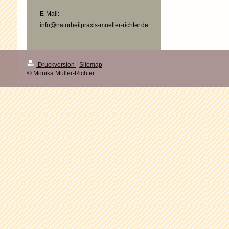
E-Mail:
info@naturheilpraxis-mueller-richter.de
Druckversion
|
Sitemap
© Monika Müller-Richter