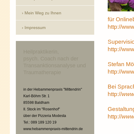
Mein Weg zu Ihnen
für Onlin
http://ww
Impressum
Supervisi
http://www
Heilpraktikerin,
psych. Coach nach der
Stefan Mö
Transanktionsanalyse und
http://www
Traumatherapie
Bei Sprac
in der Hebammenpraxis "Mittendrin"
http://
www.
Karl-Böhm Str. 1
85598 Baldham
Gestaltun
II. Stock im "Rosenhof"
http://
www
über der Pizzeria Modesta
Tel.: 089 189 120 19
www.hebammenpraxis-mittendrin.de